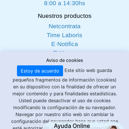
8:00 a 14:30hs
Nuestros productos
Netcontrata
Time Laboris
E·Notifica
E-Hogar
Aviso de cookies
Gesta
Solicitud de certificados
Este sitio web guarda
Estoy de acuerdo
DelegaRed
pequeños fragmentos de información (cookies)
en su dispositivo con la finalidad de ofrecer un
mejor contenido y para finalidades estadísticas.
Usted puede desactivar el uso de cookies
CREATIVE QUALITY
modificando la configuración de su navegador.
Navegar por nuestro sitio web sin cambiar la
Facilidades para la gestión de su empresa
configuración del navegador hace que usted nos
Ayuda Online
© Creative Quality 2009 - 2026 ·
Aviso Legal
|
Política
esté autorizando a guardar esta información en